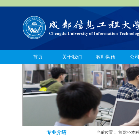
首页
关于我们
教师队伍
公
专业介绍
当前位置：
首页
>>
本