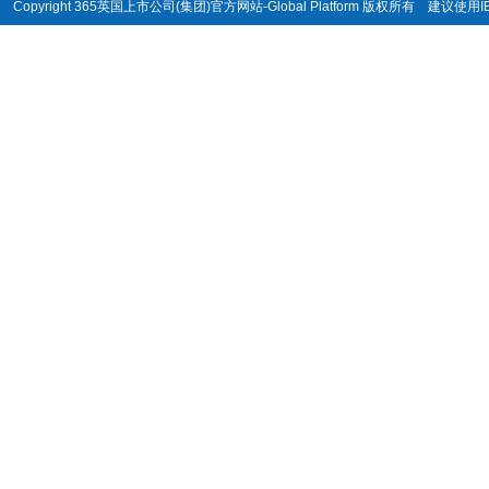
Copyright 365英国上市公司(集团)官方网站-Global Platform 版权所有 建议使用IE