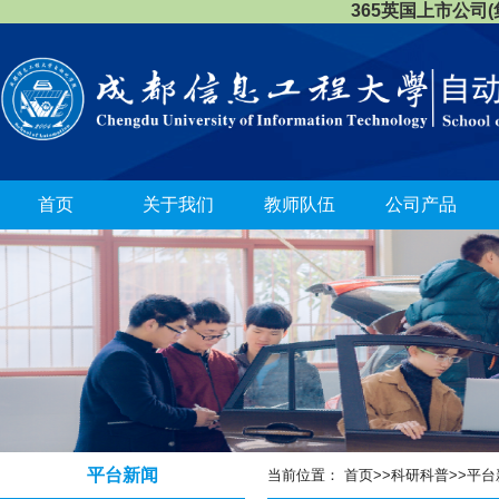
365英国上市公司(集团
首页
关于我们
教师队伍
公司产品
平台新闻
当前位置：
首页
>>
科研科普
>>
平台