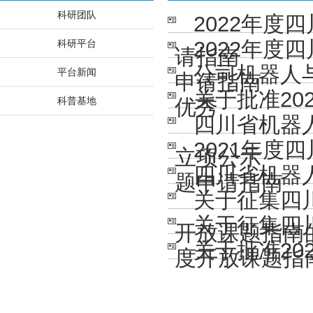
科研团队
2022年
2022年
科研平台
请指南
公司机器人
平台新闻
申请指南
关于批准2
科普基地
优秀
四川省机器
2021年
立项公示
四川省机器
题申请指南
关于征集四
关于征集四
开放课题指南
关于批准2
度开放课题指