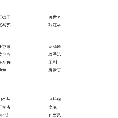
王振玉
蒋世奇
张智亮
张江林
庄慧敏
蔚泽峰
黄小燕
蒋秀洁
秦东兴
王刚
姚兰
袁建英
郭金莹
张培桐
于文杰
李克
何小红
何西凤