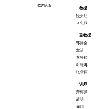
教师队伍
教授
沈火明
马忠丽
副教授
郭德全
章洁
李登松
谢晓娜
张雪原
讲师
龚柯梦
蒲明
陈翔