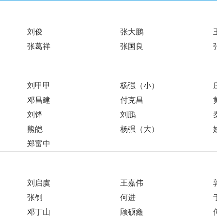
刘俊
张大鹏
张葛祥
张国良
刘甲甲
杨强（小）
邓昌建
付克昌
刘锋
刘鹏
熊皑
杨强（大）
郑富中
刘启虞
王嘉伟
张钊
何进
邓丁山
顾硕鑫