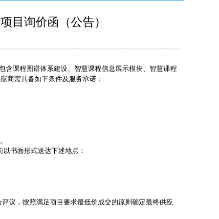
 项目询价函（公告）
内（包含课程图谱体系建设、智慧课程信息展示模块、智慧课程
供应商需具备如下条件及服务承诺：
。
0之前以书面形式送达下述地点：
合评议，按照满足项目要求最低价成交的原则确定最终供应