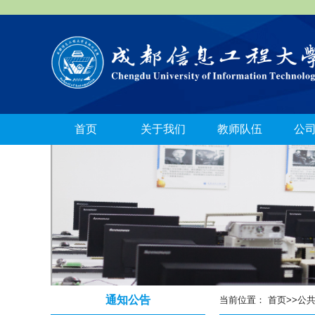
首页
关于我们
教师队伍
公
通知公告
当前位置：
首页
>>
公