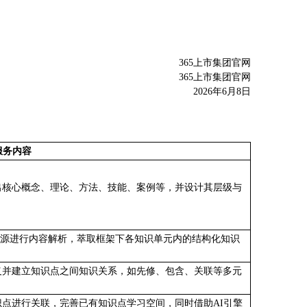
365上市集团官网
365上市集团官网
2026年6月8日
服务内容
出核心概念、理论、方法、技能、案例等，并设计其层级与
资源进行内容解析，萃取框架下各知识单元内的结构化知识
义并建立知识点之间知识关系，如先修、包含、关联等多元
点进行关联，完善已有知识点学习空间，同时借助AI引擎