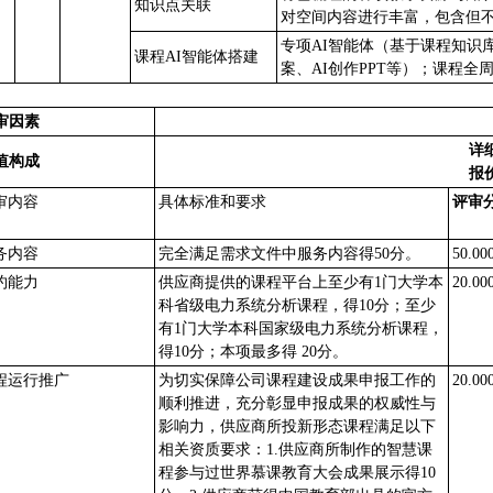
知识点关联
对空间内容进行丰富，包含但
专项AI智能体（基于课程知识库
课程AI智能体搭建
案、AI创作PPT等）；课程全
审因素
详细
值构成
报价
审内容
具体标准和要求
评审
务内容
完全满足需求文件中服务内容得50分。
50.00
约能力
供应商提供的课程平台上至少有1门大学本
20.00
科省级电力系统分析课程，得10分；至少
有1门大学本科国家级电力系统分析课程，
得10分；本项最多得 20分。
程运行推广
为切实保障公司课程建设成果申报工作的
20.00
顺利推进，充分彰显申报成果的权威性与
影响力，供应商所投新形态课程满足以下
相关资质要求：1.供应商所制作的智慧课
程参与过世界慕课教育大会成果展示得10