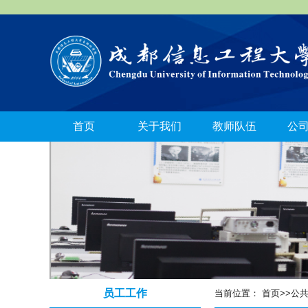
首页
关于我们
教师队伍
公
员工工作
当前位置：
首页
>>
公