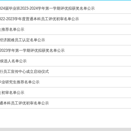
2024届毕业班2023-2024学年第一学期评优拟获奖名单公示
2022-2023学年度普通本科员工评优初审名单公示
业生推荐名单公示
年家庭经济困难员工认定名单公示
22-2023学年第一学期评优拟获奖名单公示
样”侯选人名单公示
举行员工宣传中心成立启动仪式
秀毕业研究生推荐名单公示
业生初审名单公示
年度普通本科员工评优初审名单公示