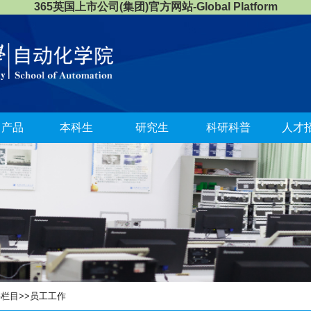
365英国上市公司(集团)官方网站-Global Platform
司产品
本科生
研究生
科研科普
人才
共栏目
>>
员工工作